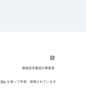
​適格請求書発行事業者
は
W
ix
を使って作成・保護されています