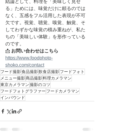
結論として、料理を「美味しく見せ
る」ためには、味覚だけに頼るのでは
なく、五感をフル活用した表現が不可
欠です。視覚、聴覚、嗅覚、触覚、そ
してわずかな味覚の積み重ねが、私た
ちの「美味しい体験」を形作っている
のです。
📩 
お問い合わせはこちら
https://
www.foodphoto-
shoko.com/contact
フード撮影
食品撮影
飲食店撮影
フードフォト
メニュー撮影
商品撮影
料理カメラマン
東京カメラマン
撮影のコツ
フードフォトグラファー
フードカメラマン
インバウンド